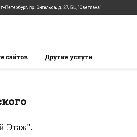
т-Петербург, пр. Энгельса, д. 27, БЦ "Светлана"
е сайтов
Другие услуги
ского
й Этаж".